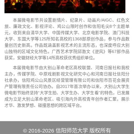
本届微电影节共设置剧情片、纪录片、动画片/AIGC、红色文
旅、廉政文化、影视评论、鸡公山限时创作和信阳毛尖8个主题单
元，收到来自清华大学、中国传媒大学、北京电影学院、澳门科技
大学、东国大学等125所知名高校的1368部原创作品，参与作品数
量创历史新高。作品既涵盖影视艺术的主流形态，也深度呼应大别
山独特的区域文化特色。广西艺术学院邱渤文《逆风》等67部作品
获奖，安徽财经大学等14所高校获优秀组织单位。
本届微电影节由大别山革命老区高校联盟、河南日报社和我校
主办，传媒学院、中原戏剧影视文化研究中心和河南日报社信阳分
社承办，信阳鸡公山风景区经营管理有限公司和信阳市百花会展资
产管理有限责任公司协办。自2017年首次举办以来，大别山大学生
微电影节始终坚持“大学生拍、大学生办、大学生看”的特色，已发展
成为立足大别山革命老区、吸引海内外高校青年创作者汇聚，展示
才华、激发梦想、碰撞思想的跨区域平台。
© 2016-2026 信阳师范大学 版权所有