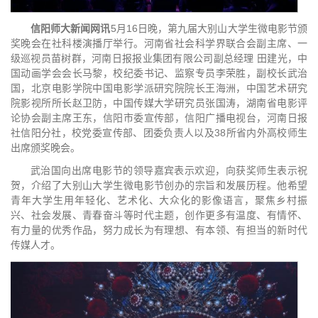
信阳师大新闻网讯
5月16日晚，第九届大别山大学生微电影节颁
奖晚会在社科楼演播厅举行。河南省社会科学界联合会副主席、一
级巡视员苗树群，河南日报报业集团有限公司副总经理 田建光，中
国动画学会会长马黎，校纪委书记、监察专员李荣胜，副校长武治
国，北京电影学院中国电影学派研究院院长王海洲，中国艺术研究
院影视所所长赵卫防，中国传媒大学研究员张国涛，湖南省电影评
论协会副主席王东，信阳市委宣传部，信阳广播电视台，河南日报
社信阳分社，校党委宣传部、团委负责人以及38所省内外高校师生
出席颁奖晚会。
武治国向出席电影节的领导嘉宾表示欢迎，向获奖师生表示祝
贺，介绍了大别山大学生微电影节创办的宗旨和发展历程。他希望
青年大学生用年轻化、艺术化、大众化的影像语言，聚焦乡村振
兴、社会发展、青春奋斗等时代主题，创作更多有温度、有情怀、
有力量的优秀作品，努力成长为有理想、有本领、有担当的新时代
传媒人才。