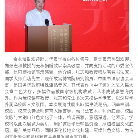
余本海致欢迎辞，代表学校向各位领导、嘉宾表示热烈欢迎，
向张志和教授的无私捐赠致以崇高敬意，并向支持活动的市委宣传
部、信阳博物馆表示感谢。他介绍，张志和教授师从著名书法家、
国学大师启功先生，现任故宫博物院研究馆员、中国书法家协会理
事，是国务院政府特殊津贴专家。其代表作《中华颂》入驻人民大
会堂金色大厅，多幅作品被国家级机构收藏，艺术成就享誉海内
外。作为我校讲座教授，张志和先生多次来校讲学传艺，以深厚学
养润泽校园人文氛围。本次展览共展出67幅书法精品，涵盖校训、
校歌、校庆长诗及师道育人箴言等，融书法艺术、师范底蕴、校园
文脉与大别山红色文化于一体，格调高雅，意蕴深远。他表示，学
校将以此次展览为契机，用好这批珍贵翰墨资源，厚植校园文化底
蕴，提升美育品质，同时深化校地文化共建，赓续红色文脉，为信
阳文化繁荣和基础教育高质量发展贡献力量。