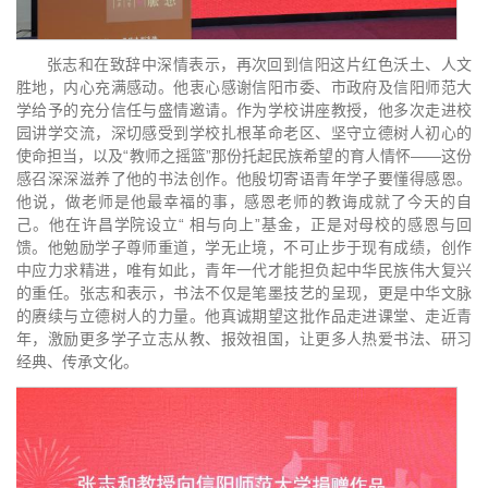
张志和在致辞中深情表示，再次回到信阳这片红色沃土、人文
胜地，内心充满感动。他衷心感谢信阳市委、市政府及信阳师范大
学给予的充分信任与盛情邀请。作为学校讲座教授，他多次走进校
园讲学交流，深切感受到学校扎根革命老区、坚守立德树人初心的
使命担当，以及“教师之摇篮”那份托起民族希望的育人情怀——这份
感召深深滋养了他的书法创作。他殷切寄语青年学子要懂得感恩。
他说，做老师是他最幸福的事，感恩老师的教诲成就了今天的自
己。他在许昌学院设立“ 相与向上”基金，正是对母校的感恩与回
馈。他勉励学子尊师重道，学无止境，不可止步于现有成绩，创作
中应力求精进，唯有如此，青年一代才能担负起中华民族伟大复兴
的重任。张志和表示，书法不仅是笔墨技艺的呈现，更是中华文脉
的赓续与立德树人的力量。他真诚期望这批作品走进课堂、走近青
年，激励更多学子立志从教、报效祖国，让更多人热爱书法、研习
经典、传承文化。