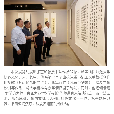
本次展览共展出张志和教授书法作品67幅，涵盖信阳师范大学
核心文化元素。其中，他亲笔书写了由校党委书记王文鹏教授创作
的校歌《托起民族的希望》、长篇诗作《光荣与梦想》，以及学校
校训等作品，将大学精神与办学情怀凝于笔端。同时，他还倾情题
写“学高为师、身正为范”“教学相长”等师道育人经典箴言，融书法艺
术、师范底蕴、校园文脉与大别山红色文化于一体，笔墨端庄典
雅，书风温润沉厚，法度严谨而气韵生动。