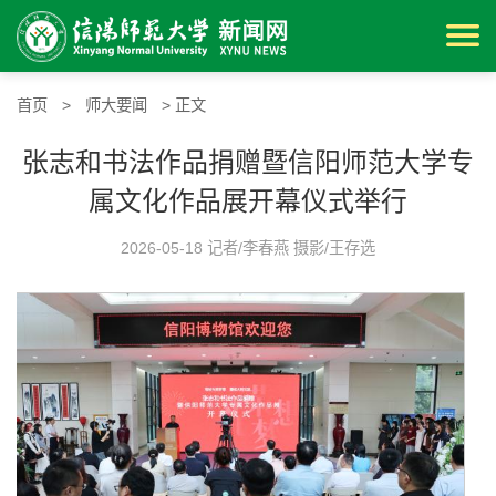
首页
>
师大要闻
> 正文
张志和书法作品捐赠暨信阳师范大学专
属文化作品展开幕仪式举行
2026-05-18 记者/李春燕 摄影/王存选