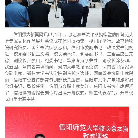
信阳师大新闻网讯
5月18日，张志和书法作品捐赠暨信阳师范大
学专属文化作品展开幕仪式在信阳博物馆一楼门厅举行。故宫博物
院研究馆员、著名书法家张志和，信阳市委副书记、政法委书记杨
进，校党委书记王文鹏，校长余本海，党委副书记、工会主席岳宗
德，副校长井强山，纪委书记、监察专员李荣胜，副校长涂友超、
武治国，河南省美协顾问、河南大学教授袁汝波，河南省书法家协
会副主席、郑州大学书法学院副院长李逸峰，河南省美协副主席殷
丽，信阳市委宣传部常务副部长余金霞，信阳市文化广电和旅游局
党组书记、局长任俊，信阳市文联主席姜洋，信阳市书协主席傅泽
宇，信阳博物馆馆长刘传玲出席开幕仪式。师生代表参加。开幕仪
式由岳宗德主持。