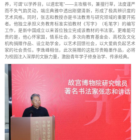
养，可谓“以学养目，以道宏笔”——主攻楷书，兼擅行草，法度谨严
而不失气韵灵动，端庄典雅中透出刚健清新，形成了极具辨识度的
艺术风格。同时，张志和教授亦是书法教育与研究领域的重要开拓
者。他独立承担义务教育标准实验教材《写字》（毛笔字）的编写
工作，是新中国成立以来首位独立完成该教材的书法家。更难能可
贵的是，他心怀家国，情系社会，多次向教育基金会、高校及文化
机构捐赠作品、设立助学金，以艺术回馈社会，以大爱肩负起艺术
家的社会责任。李逸峰相信，此次捐赠的这批珍贵翰墨作品，必将
为校园注入深厚的文脉力量，激励青年学子修身治学、传承经典。