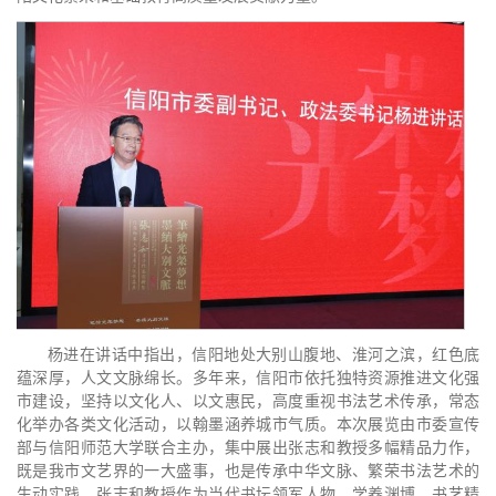
杨进在讲话中指出，信阳地处大别山腹地、淮河之滨，红色底
蕴深厚，人文文脉绵长。多年来，信阳市依托独特资源推进文化强
市建设，坚持以文化人、以文惠民，高度重视书法艺术传承，常态
化举办各类文化活动，以翰墨涵养城市气质。本次展览由市委宣传
部与信阳师范大学联合主办，集中展出张志和教授多幅精品力作，
既是我市文艺界的一大盛事，也是传承中华文脉、繁荣书法艺术的
生动实践。张志和教授作为当代书坛领军人物，学养渊博、书艺精