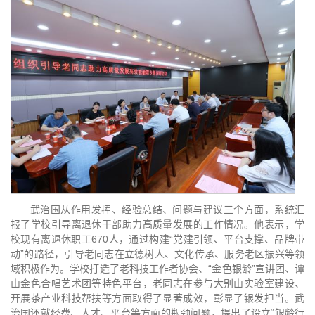
武治国从作用发挥、经验总结、问题与建议三个方面，系统汇
报了学校引导离退休干部助力高质量发展的工作情况。他表示，学
校现有离退休职工670人，通过构建“党建引领、平台支撑、品牌带
动”的路径，引导老同志在立德树人、文化传承、服务老区振兴等领
域积极作为。学校打造了老科技工作者协会、“金色银龄”宣讲团、谭
山金色合唱艺术团等特色平台，老同志在参与大别山实验室建设、
开展茶产业科技帮扶等方面取得了显著成效，彰显了银发担当。武
治国还就经费、人才、平台等方面的瓶颈问题，提出了设立“银龄行