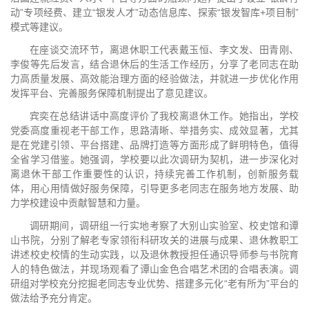
动”专项经费、建立“银发人才”动态信息库、探索“银发智库+项目制”
模式等建议。
在座谈交流环节，离退休职工代表戴玉恒、李文发、田青刚、
李俊等先后发言，结合退休后的生活工作经历，分享了老同志在助
力高质量发展、高效能治理方面的经验做法，并就进一步优化作用
发挥平台、完善服务保障机制提出了意见建议。
宾奕在总结讲话中高度评价了我校离退休工作。她指出，学校
党委高度重视老干部工作，思路清晰、举措务实、成效显著，尤其
是在党建引领、平台搭建、品牌打造等方面形成了鲜明特色，值得
全省学习借鉴。她强调，学校要以此次调研为契机，进一步深化对
离退休干部工作重要性的认识，持续完善工作机制，创新服务载
体，用心用情做好服务保障，引导更多老同志在服务地方发展、助
力学校建设中贡献智慧和力量。
调研期间，调研组一行实地考察了大别山实验室、校史馆和谭
山书院，分别了解老专家领衔科研攻关的进展与成果、退休教职工
讲述校史校情的生动实践，以及退休教授担任通识导师参与书院育
人的特色做法，并现场观看了谭山金色合唱艺术团的合唱表演。调
研组对学校充分挖掘老同志专业优势、搭建多元化“老有所为”平台的
做法给予充分肯定。