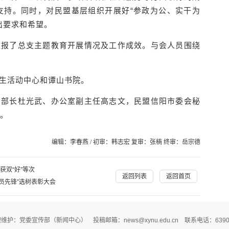
支持。同时，对民盟基层组织开展好“参政为公、实干为
出要求和希望。
汇报了总支主题教育开展情况及工作成效。与会人员围绕
生活动中心和谭山书院。
副部长杜光武、办公室副主任高志文，民盟信阳市委会秘
。
编辑：李春燕 / 初审：韩志宏 复审：张楠 终审：岳宗德
获双“好”等次
返回列表
返回首页
员先锋”选树表彰大会
维护：党委宣传部（新闻中心） 投稿邮箱：news@xynu.edu.cn 联系电话：6390