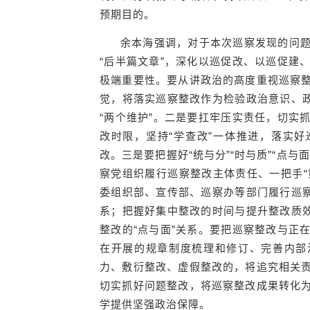
预期目的。
余本海强调，对于本次巡察发现的问
“后半篇文章”，深化以巡促改、以巡促建
极端重要性。要从讲政治的高度重视巡察
觉，将落实巡察整改作为检验政治意识、政
“两个维护”。二是要扛牢压实责任，切实
改时限，坚持“学查改”一体推进，落实好
改。三是要把握好“统与分”“时与质”“点
察党组织履行巡察整改主体责任、一把手“
委组织部、宣传部、巡察办等部门履行巡察
系；把握好集中整改的时间与提升整改质效
整改的“点与面”关系。要把巡察整改与正
在开展的规章制度梳理和修订、完善内部
力、敷衍整改、虚假整改的，将追究相关
切实抓好问题整改，将巡察整改成果转化
学提供坚强政治保障。