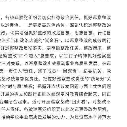
题，各被巡察党组织要切实扛稳政治责任，抓好巡察整改
、以巡促治。一是要提高政治站位，深刻认识巡察整改的
整改，切实增强抓好整改的政治自觉、思想自觉、行动自
治担当和政治忠诚的“试金石”，以巡察整改的成效践行
抓好巡察整改贯彻落实。要明确整改任务、整改措施、整
巡察整改“四个融入”总要求，以钉钉子精神抓好巡察整
与面”三对关系，以巡察整改实效推动事业高质量发展。被巡
第一责任人”责任、班子成员“一岗双责”，纪委机关、党
整改统筹督促责任。把握好巡察整改责任的“统与分”关
的“时与质”关系；把握好点状散发问题与面上共性问题
在开展的树立和践行正确政绩观学习教育结合起来，同正
治理结合起来。适时开展巡察整改“回头看”，对整改不
责任人责任。各被巡察党组织要以此次巡察整改为契机，
为推动学校事业高质量发展的动力，为建设高水平师范大