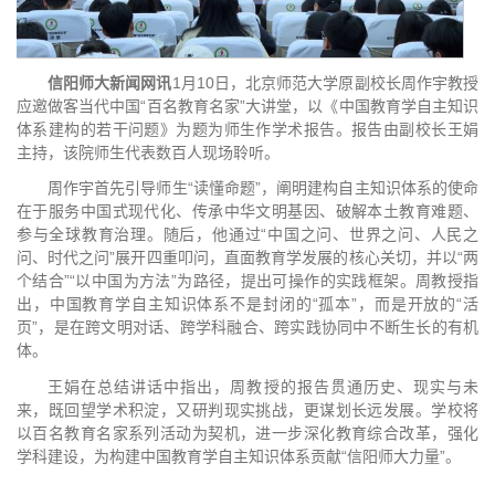
信阳师大新闻网讯
1月10日，北京师范大学原副校长周作宇教授
应邀做客当代中国“百名教育名家”大讲堂，以《中国教育学自主知识
体系建构的若干问题》为题为师生作学术报告。报告由副校长王娟
主持，该院师生代表数百人现场聆听。
周作宇首先引导师生“读懂命题”，阐明建构自主知识体系的使命
在于服务中国式现代化、传承中华文明基因、破解本土教育难题、
参与全球教育治理。随后，他通过“中国之问、世界之问、人民之
问、时代之问”展开四重叩问，直面教育学发展的核心关切，并以“两
个结合”“以中国为方法”为路径，提出可操作的实践框架。周教授指
出，中国教育学自主知识体系不是封闭的“孤本”，而是开放的“活
页”，是在跨文明对话、跨学科融合、跨实践协同中不断生长的有机
体。
王娟在总结讲话中指出，周教授的报告贯通历史、现实与未
来，既回望学术积淀，又研判现实挑战，更谋划长远发展。学校将
以百名教育名家系列活动为契机，进一步深化教育综合改革，强化
学科建设，为构建中国教育学自主知识体系贡献“信阳师大力量”。