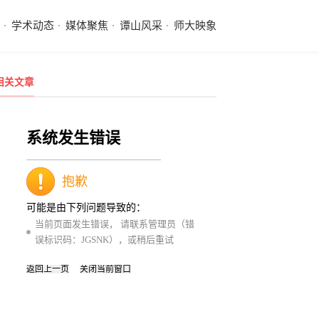
学术动态
媒体聚焦
谭山风采
师大映象
相关文章
系统发生错误
抱歉
可能是由下列问题导致的：
当前页面发生错误， 请联系管理员（错
误标识码：JGSNK），或稍后重试