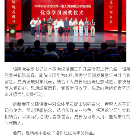
该院党委副书记对本期党校培训工作开展情况进行总结。该院
党委书记姚新春、副院长田华为10名优秀学员颁发荣誉证书并合影
留念。党员发展对象代表，结合个人成长经历与思想动态，依次分
享入党初心、思想蜕变历程、党校学习收获，以及向党组织看齐的
奋斗感悟与实践行动。
姚新春在总结讲话中对全体学员提出明确要求，希望大家牢记
初心使命、坚定理想信念，结合传媒专业特色，将理论学习与实践
相结合，以实际行动践行青春誓言，成长为可堪大用、能担重任的
时代新人。
会前，现场集中播放了培训班优秀学员作品。