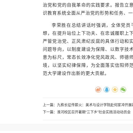
治党和党的自我革命的实践要求。报告立
识教育系统全面从严治党的形势和任务、一
李荣胜在总结讲话时强调，全体党员
想，在提升站位上下功夫、在忠诚履职上
严管党治党、正风肃纪反腐的具体行动和
问题导向，以制度建设为保障、以数字技
意为标尺，常态长效净化党风政风、师德
境，以坚实纪律保障，为全面落实信阳师
范大学建设作出新的更大贡献。
上一篇：
九秩长征传薪火：美术与设计学院赴何家冲开展暑
下一篇：
淮河校区召开暑期“三下乡”社会实践活动动员会