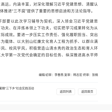
意高远，内涵丰富，对深化理解习近平党建思想、清醒认
体推进“三不腐”提供了重要的思想启迪和方法论指导。
干部要以此次学习辅导为契机，深入领会习近平党建思
下功夫、在淬炼本领上下功夫，切实把学习成果转化为从
实际成效。要进一步压实工作责任、强化履职担当、突出
术为载体、以大别山红廉文化育人工程为抓手、以群众满
师风、校风学风，积极营造山清水秀的政治生态和育人环
范大学第一次党代会确定的目标任务、纵深推进高水平师
编辑/初审：李春燕 复审：韩志宏 终审：张楠
期“三下乡”社会实践活动
返回列表
返回首页