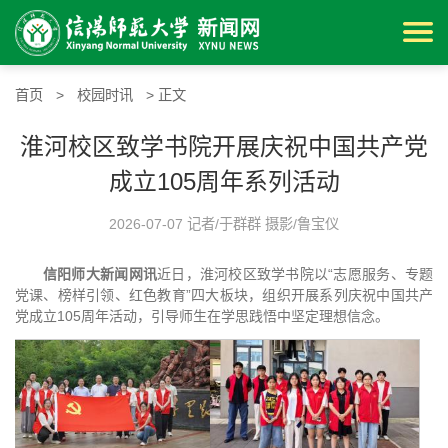
首页
>
校园时讯
> 正文
淮河校区致学书院开展庆祝中国共产党
成立105周年系列活动
2026-07-07 记者/于群群 摄影/鲁宝仪
信阳师大新闻网讯
近日，淮河校区致学书院以“志愿服务、专题
党课、榜样引领、红色教育”四大板块，组织开展系列庆祝中国共产
党成立105周年活动，引导师生在学思践悟中坚定理想信念。