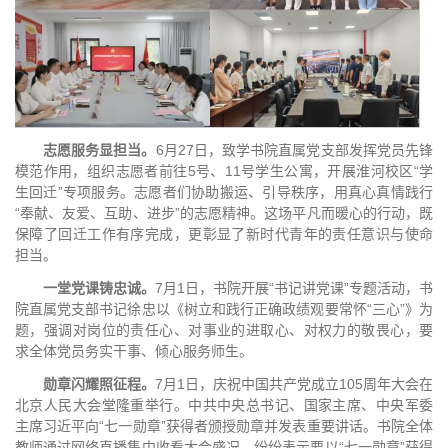
志愿服务显担当。
6月27日，致学书院直属党支部发挥党员先锋
模范作用，组织志愿者前往5号、11号学生公寓，开展淮河校区“学
生回迁”专项服务。志愿者们协助搬运、引导秩序，用真心真情践行
“奉献、友爱、互助、进步”的志愿精神。这场平凡而暖心的行动，既
保障了回迁工作有序完成，更彰显了新时代青年的责任意识与使命
担当。
一堂党课铸忠诚。
7月1日，书院开展“书记讲党课”专题活动，书
院直属党支部书记徐忠以《树立和践行正确政绩观要常怀“三心”》为
题，强调对岗位的责任心、对事业的进取心、对权力的敬畏心，要
求全体党员务实干事、倾心服务师生。
勋章闪耀照征程。
7月1日，庆祝中国共产党成立105周年大会在
北京人民大会堂隆重举行。中共中央总书记、国家主席、中央军委
主席习近平向“七一勋章”获得者颁授勋章并发表重要讲话。书院全体
教师通过网络直播集中收看大会盛况，纷纷表示要以“七一勋章”获得