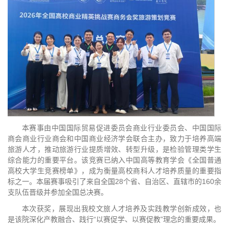
本赛事由中国国际贸易促进委员会商业行业委员会、中国国际
商会商业行业商会和中国商业经济学会联合主办，致力于培养高端
旅游人才，推动旅游行业提质增效、转型升级，是检验管理类学生
综合能力的重要平台。该竞赛已纳入中国高等教育学会《全国普通
高校大学生竞赛榜单》，成为衡量高校商科人才培养质量的重要指
标之一。本届赛事吸引了来自全国28个省、自治区、直辖市的160余
支队伍晋级并参加全国总决赛。
本次获奖，展现出我校文旅人才培养及实践教学创新成效，也
是该院深化产教融合、践行“以赛促学、以赛促教”理念的重要成果。