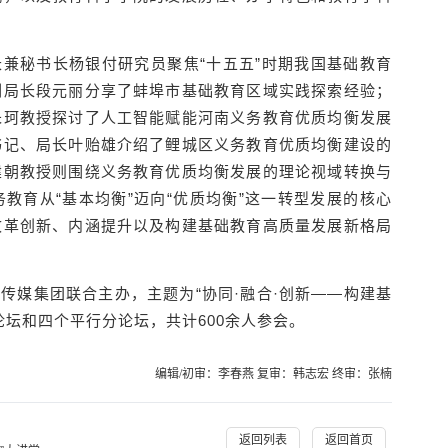
兼秘书长杨银付研究员聚焦“十五五”时期我国基础教育
副局长段元丽分享了蚌埠市基础教育区域实践探索经验；
朱珂教授探讨了人工智能赋能河南义务教育优质均衡发展
书记、局长叶贻雄介绍了鲤城区义务教育优质均衡建设的
建朝教授则围绕义务教育优质均衡发展的理论视域转换与
教育从“基本均衡”迈向“优质均衡”这一转型发展的核心
改革创新、内涵提升以及构建基础教育高质量发展新格局
传媒集团联合主办，主题为“协同·融合·创新——构建基
论坛和四个平行分论坛，共计600余人参会。
编辑/初审：李春燕 复审：韩志宏 终审：张楠
返回列表
返回首页